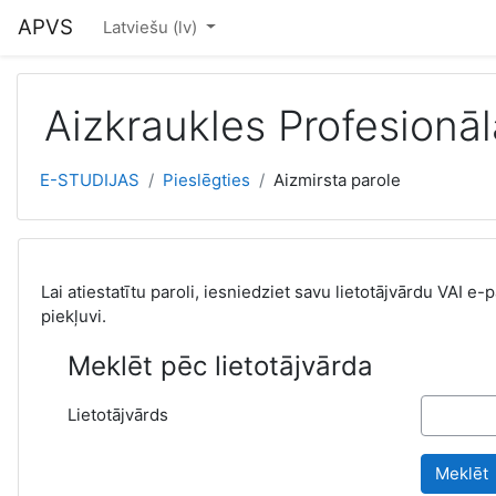
Atvērt galveno saturu
APVS
Latviešu ‎(lv)‎
Aizkraukles Profesionāl
E-STUDIJAS
Pieslēgties
Aizmirsta parole
Lai atiestatītu paroli, iesniedziet savu lietotājvārdu VAI e
piekļuvi.
Meklēt pēc lietotājvārda
Lietotājvārds