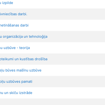
 izpilde
niecības darbi.
metināšanas darbi
 organizācija un tehnoloģija
u uzbūve - teorija
oteikumi un kustības drošība
eļu būves mašīnu uzbūve
biļu uzbūves pamati
u un skiču izstrāde