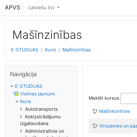
Atvērt galveno saturu
APVS
Latviešu ‎(lv)‎
Mašīnzinības
E-STUDIJAS
Kursi
Mašīnzinības
Izlaist Navigācija
Navigācija
E-STUDIJAS
Vietnes jaunumi
Meklēt kursus
Kursi
Autotransports
Mašīnkontrole
Kokizstrādājumu
izgatavošana
Virszemes un pa
Administratīvie un