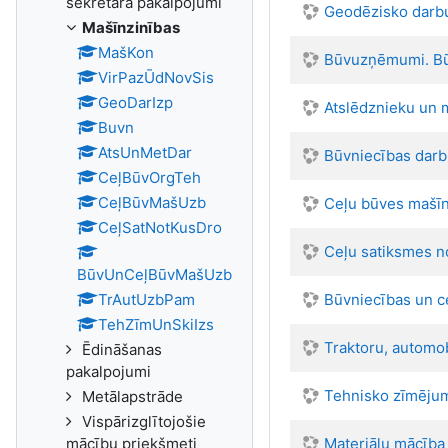
sekretāra pakalpojumi
Geodēzisko darbu
Mašīnzinības
MašKon
Būvuzņēmumi. Būv
VirPazŪdNovSis
GeoDarIzp
Atslēdznieku un 
Buvn
AtsUnMetDar
Būvniecības darbu
CeļBūvOrgTeh
CeļBūvMašUzb
Ceļu būves mašīn
CeļSatNotKusDro
Ceļu satiksmes n
BūvUnCeļBūvMašUzb
TrAutUzbPam
Būvniecības un c
TehZīmUnSkiIzs
Traktoru, automo
Ēdināšanas
pakalpojumi
Tehnisko zīmējum
Metālapstrāde
Vispārizglītojošie
mācību priekšmeti
Materiālu mācība