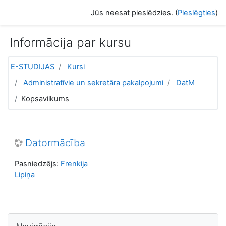
Atvērt galveno saturu
Jūs neesat pieslēdzies. (
Pieslēgties
)
Informācija par kursu
E-STUDIJAS
Kursi
Administratīvie un sekretāra pakalpojumi
DatM
Kopsavilkums
Datormācība
Pasniedzējs:
Frenkija
Lipiņa
Izlaist Navigācija