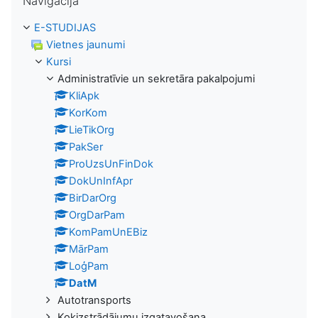
Navigācija
E-STUDIJAS
Vietnes jaunumi
Kursi
Administratīvie un sekretāra pakalpojumi
KliApk
KorKom
LieTikOrg
PakSer
ProUzsUnFinDok
DokUnInfApr
BirDarOrg
OrgDarPam
KomPamUnEBiz
MārPam
LoģPam
DatM
Autotransports
Kokizstrādājumu izgatavošana