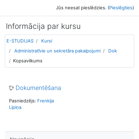
Atvērt galveno saturu
Jūs neesat pieslēdzies. (
Pieslēgties
)
Informācija par kursu
E-STUDIJAS
Kursi
Administratīvie un sekretāra pakalpojumi
Dok
Kopsavilkums
Dokumentēšana
Pasniedzējs:
Frenkija
Lipiņa
Izlaist Navigācija