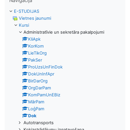
Navigācija
E-STUDIJAS
Vietnes jaunumi
Kursi
Administratīvie un sekretāra pakalpojumi
KliApk
KorKom
LieTikOrg
PakSer
ProUzsUnFinDok
DokUnInfApr
BirDarOrg
OrgDarPam
KomPamUnEBiz
MārPam
LoģPam
Dok
Autotransports
Kokizstrādājumu izgatavošana